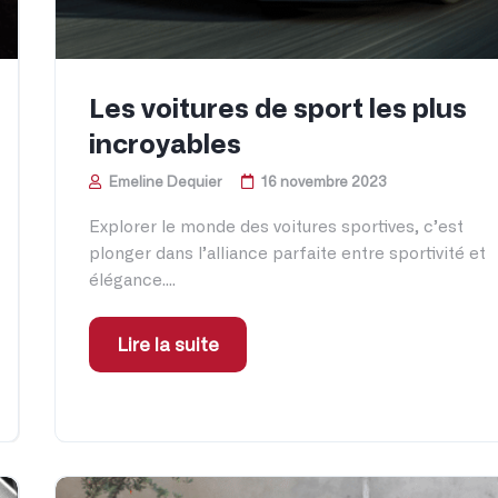
Les voitures de sport les plus
incroyables
Emeline Dequier
16 novembre 2023
Explorer le monde des voitures sportives, c’est
plonger dans l’alliance parfaite entre sportivité et
élégance....
Lire la suite