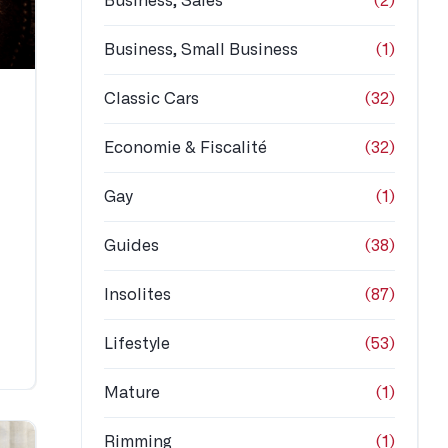
Business, Sales
(2)
Business, Small Business
(1)
Classic Cars
(32)
Economie & Fiscalité
(32)
Gay
(1)
Guides
(38)
Insolites
(87)
Lifestyle
(53)
Mature
(1)
Rimming
(1)