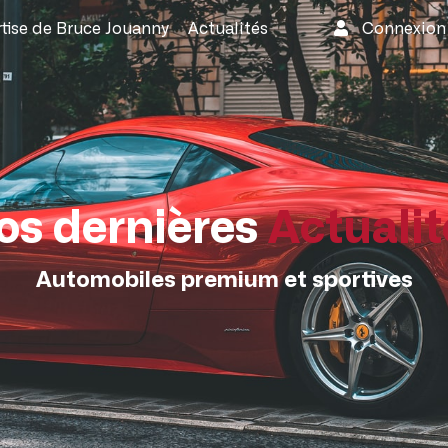
rtise de Bruce Jouanny
Actualités
Connexio
os dernières
Actualit
Automobiles premium et sportives