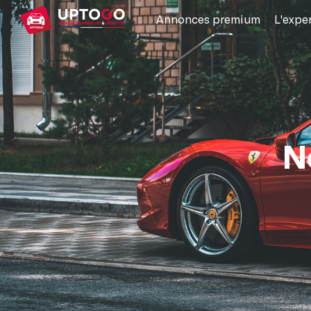
Annonces premium
L'expe
N