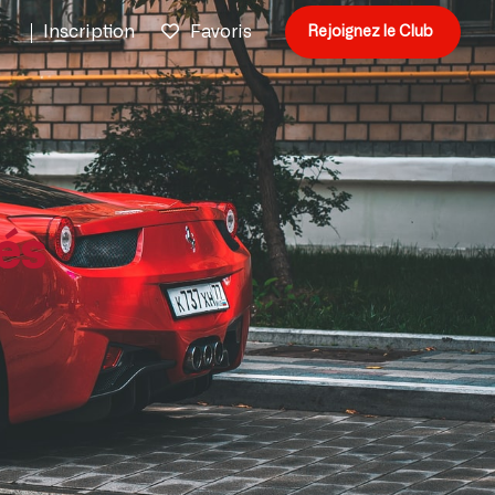
n
Inscription
Favoris
Rejoignez le Club
és