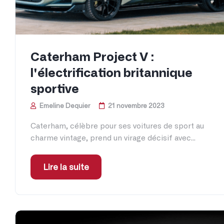
Caterham Project V :
l'électrification britannique
sportive
Emeline Dequier
21 novembre 2023
Caterham, célèbre pour ses voitures de sport au
charme vintage, prend un virage décisif avec...
Lire la suite