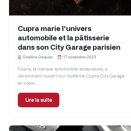
Cupra marie l'univers
automobile et la pâtisserie
dans son City Garage parisien
Emeline Dequier
17 novembre 2023
Cupra, la marque automobile audacieuse, a
récemment ouvert son huitième Cupra City Garage
au cœur...
Lire la suite