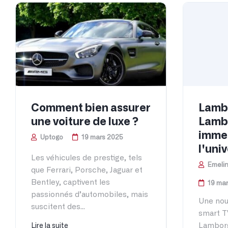
Comment bien assurer
Lambo
une voiture de luxe ?
Lambo
imme
Uptogo
19 mars 2025
l'uni
Les véhicules de prestige, tels
Emelin
que Ferrari, Porsche, Jaguar et
Bentley, captivent les
19 ma
passionnés d’automobiles, mais
Une nou
suscitent des...
smart T
Lamborg
Lire la suite