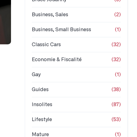
Business, Sales
(2)
Business, Small Business
(1)
Classic Cars
(32)
Economie & Fiscalité
(32)
Gay
(1)
Guides
(38)
Insolites
(87)
Lifestyle
(53)
Mature
(1)