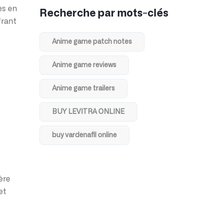
es en
Recherche par mots-clés
frant
Anime game patch notes
Anime game reviews
Anime game trailers
BUY LEVITRA ONLINE
buy vardenafil online
ère
et