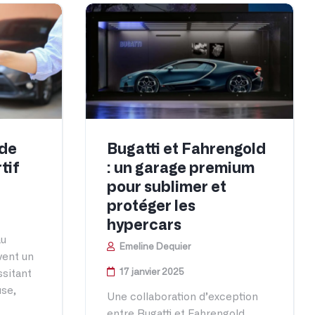
 de
Bugatti et Fahrengold
tif
: un garage premium
pour sublimer et
protéger les
hypercars
au
Emeline Dequier
vent un
17 janvier 2025
ssitant
use,
Une collaboration d’exception
entre Bugatti et Fahrengold