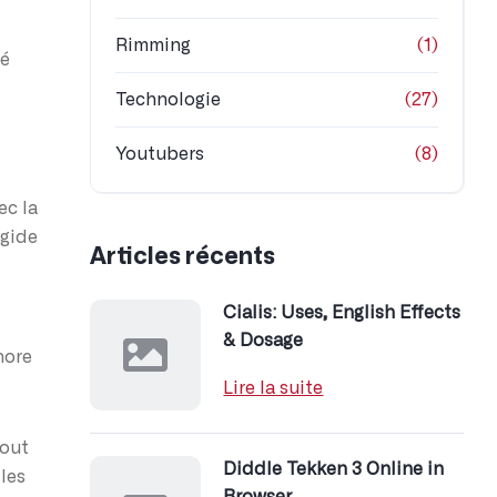
Rimming
(1)
té
Technologie
(27)
Youtubers
(8)
ec la
igide
Articles récents
Cialis: Uses, English Effects
& Dosage
nore
Lire la suite
tout
Diddle Tekken 3 Online in
 les