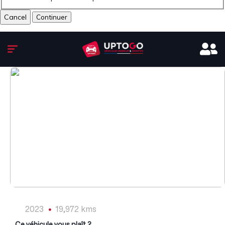
Cancel
1
/
15
2023
19,972 kms
Ce véhicule vous plaît ?