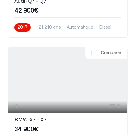
Audi-Q7 - Q7
42 900€
2017
121,210 kms
Automatique
Diesel
Comparer
15
BMW-X3 - X3
34 900€