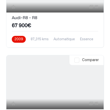
15
Audi-R8 - R8
67 900€
2009
87,315 kms
Automatique
Essence
Comparer
15