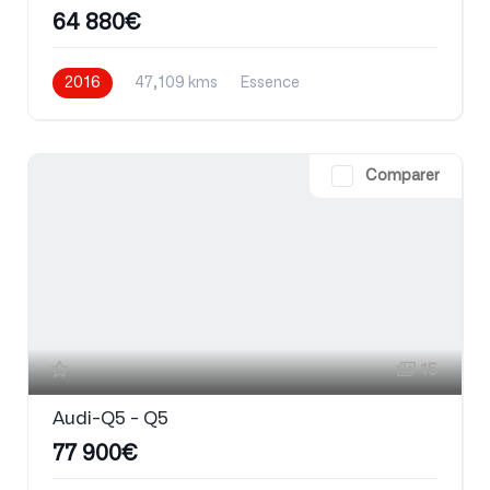
64 880€
2016
47,109 kms
Essence
Comparer
15
Audi-Q5 - Q5
77 900€