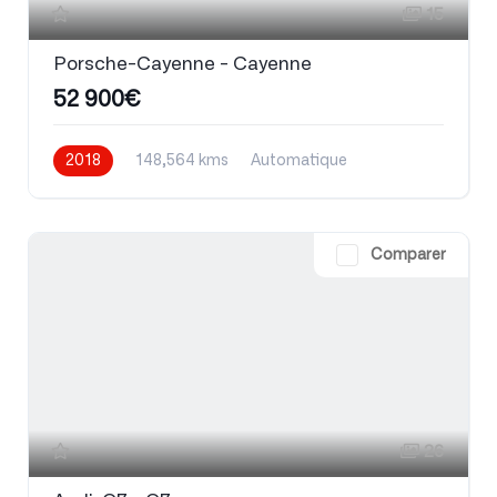
15
Porsche-Cayenne - Cayenne
52 900€
2018
148,564 kms
Automatique
Essence
Comparer
26