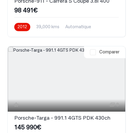
Porsche-911 - Carrera S Coupé 3.8i 400
98 491€
2012
39,000 kms
Automatique
Essence
Comparer
3
Porsche-Targa - 991.1 4GTS PDK 430ch
145 990€