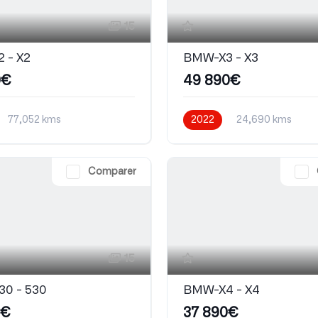
15
 - X2
BMW-X3 - X3
0€
49 890€
77,052 kms
2022
24,690 kms
que
Diesel
Automatique
Comparer
15
0 - 530
BMW-X4 - X4
0€
37 890€