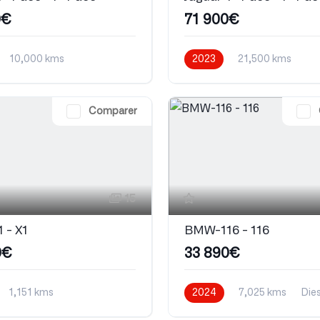
0€
71 900€
10,000 kms
2023
21,500 kms
que
Automatique
Comparer
15
 - X1
BMW-116 - 116
0€
33 890€
1,151 kms
2024
7,025 kms
Dies
que
Electrique