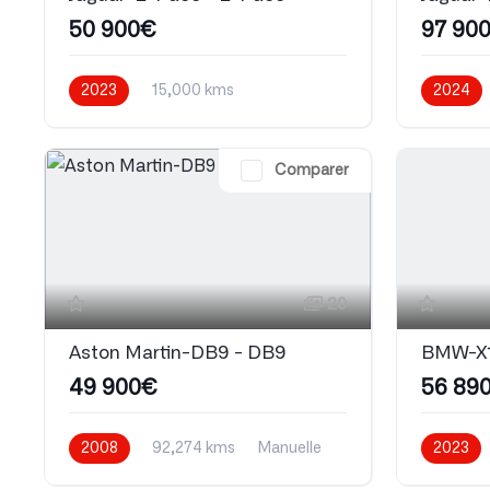
50 900€
97 90
2023
15,000 kms
2024
Automatique
Essence
Automati
Comparer
20
Aston Martin-DB9 - DB9
BMW-X1
49 900€
56 89
2008
92,274 kms
Manuelle
2023
Essence
Automati