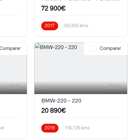
72 900€
2017
59,300 kms
Automatique
Essence
Comparer
Comparer
15
15
BMW-220 - 220
20 890€
el
2016
118,126 kms
Automatique
Diesel