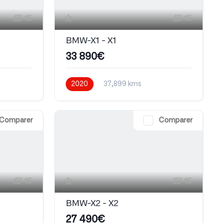
15
15
BMW-X1 - X1
33 890€
2020
37,899 kms
Automatique
Comparer
Comparer
15
15
BMW-X2 - X2
27 490€