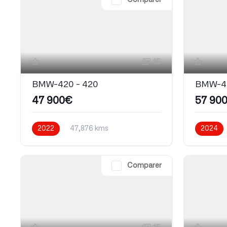
Comparer
15
BMW-420 - 420
BMW-42
47 900€
57 90
2022
47,876 kms
2024
Automatique
Essence
Essence
Comparer