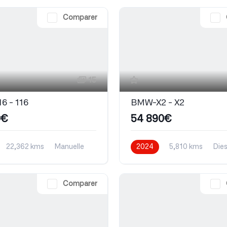
Comparer
15
6 - 116
BMW-X2 - X2
0€
54 890€
22,362 kms
Manuelle
2024
5,810 kms
Dies
Comparer