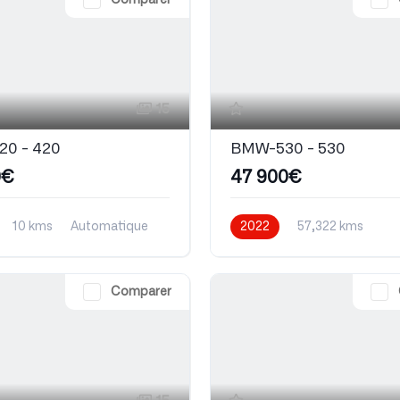
Comparer
15
0 - 420
BMW-530 - 530
0€
47 900€
10 kms
Automatique
2022
57,322 kms
Automatique
Comparer