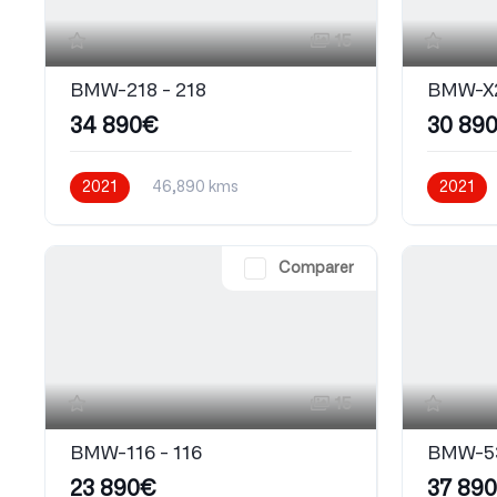
15
BMW-218 - 218
BMW-X2
34 890€
30 89
2021
46,890 kms
2021
Automatique
Diesel
Automati
Comparer
15
BMW-116 - 116
BMW-53
23 890€
37 89