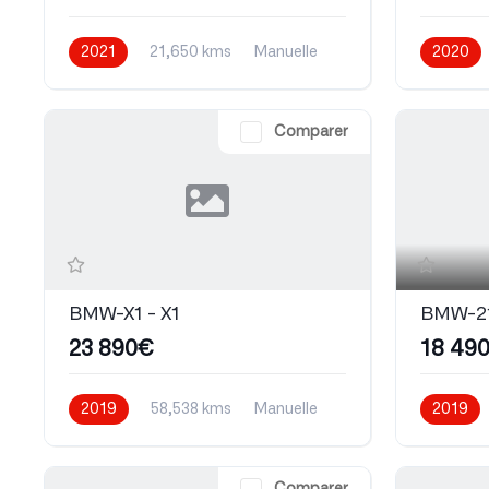
2021
21,650 kms
Manuelle
2020
Essence
Automati
Comparer
BMW-X1 - X1
BMW-21
23 890€
18 49
2019
58,538 kms
Manuelle
2019
Essence
Automati