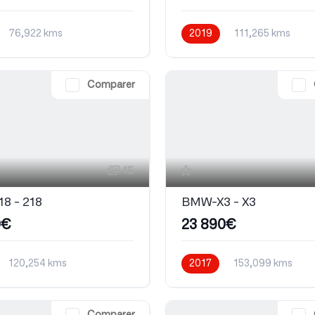
76,922 kms
2019
111,265 kms
que
Automatique
Diesel
Comparer
15
8 - 218
BMW-X3 - X3
0€
23 890€
120,254 kms
2017
153,099 kms
que
Diesel
Automatique
Diesel