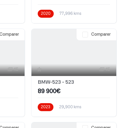
2020
77,996 kms
Automatique
Diesel
Comparer
Comparer
15
15
BMW-523 - 523
89 900€
2023
29,900 kms
Automatique
Electrique