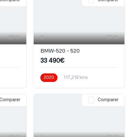
Comparer
Comparer
15
15
BMW-520 - 520
33 490€
2020
117,218 kms
Automatique
Comparer
Comparer