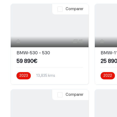
Comparer
15
BMW-530 - 530
BMW-11
59 890€
25 89
2023
13,835 kms
2022
Automatique
Essence
Comparer