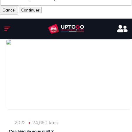
Cancel
1
/
15
2022
24,690 kms
Ce véhicule vous plaît ?