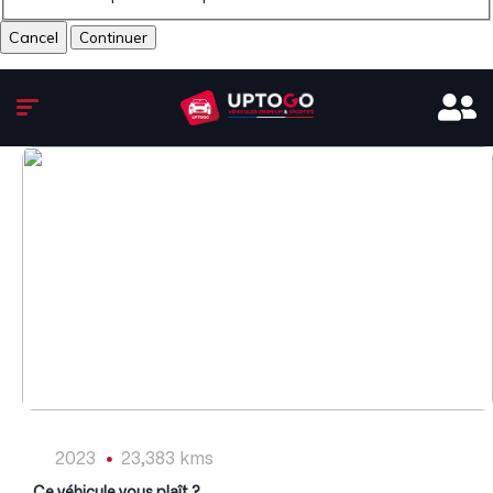
Cancel
1
/
15
2023
23,383 kms
Ce véhicule vous plaît ?