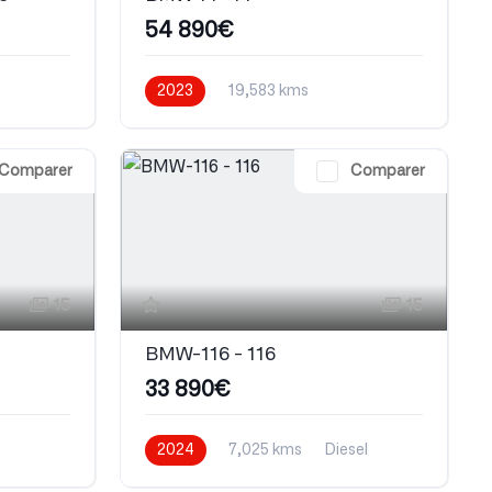
54 890€
2023
19,583 kms
Automatique
Electrique
Comparer
Comparer
15
15
BMW-116 - 116
33 890€
2024
7,025 kms
Diesel