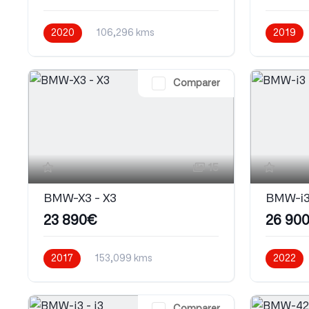
2020
106,296 kms
2019
Manuelle
Diesel
Automati
Comparer
15
BMW-X3 - X3
BMW-i3 
23 890€
26 90
2017
153,099 kms
2022
Automatique
Diesel
Automati