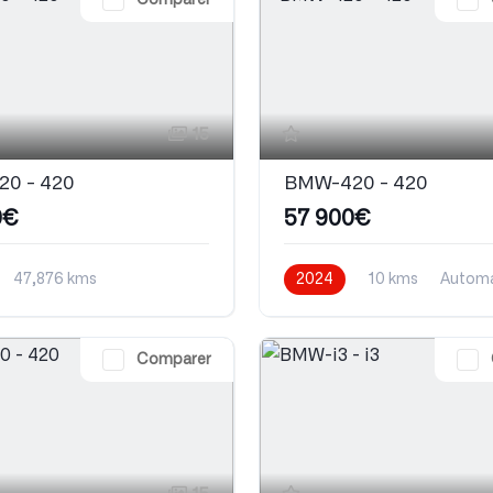
Comparer
15
0 - 420
BMW-420 - 420
0€
57 900€
47,876 kms
2024
10 kms
Automa
que
Essence
Essence
Comparer