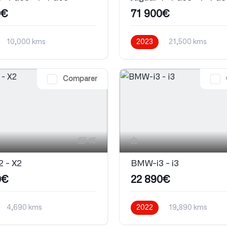
0€
71 900€
10,000 kms
2023
21,500 kms
que
Automatique
Comparer
15
 - X2
BMW-i3 - i3
0€
22 890€
4,690 kms
2022
19,890 kms
que
Electrique
Automatique
Electrique