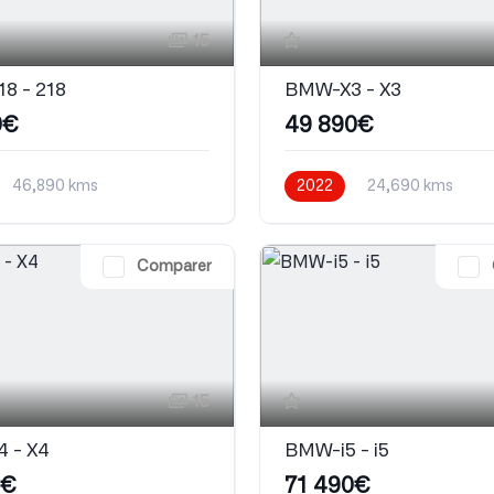
15
8 - 218
BMW-X3 - X3
0€
49 890€
46,890 kms
2022
24,690 kms
que
Diesel
Automatique
Comparer
15
 - X4
BMW-i5 - i5
0€
71 490€