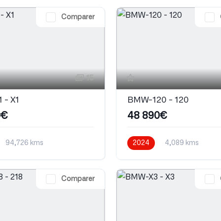
Comparer
15
 - X1
BMW-120 - 120
0€
48 890€
94,726 kms
2024
4,089 kms
que
Diesel
Comparer