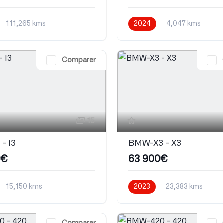
111,265 kms
2024
4,047 kms
que
Diesel
Automatique
Electrique
Comparer
15
- i3
BMW-X3 - X3
0€
63 900€
15,150 kms
2023
23,383 kms
que
Electrique
Automatique