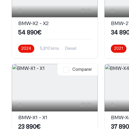
15
BMW-X2 - X2
BMW-21
54 890€
34 89
2024
5,810 kms
Diesel
2021
Automati
Comparer
15
BMW-X1 - X1
BMW-X4
23 890€
37 89