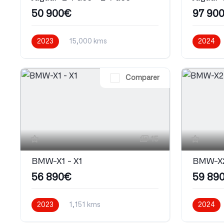
50 900€
97 90
2023
15,000 kms
2024
Automatique
Essence
Automati
Comparer
15
BMW-X1 - X1
BMW-X2
56 890€
59 89
2023
1,151 kms
2024
Automatique
Electrique
Automati