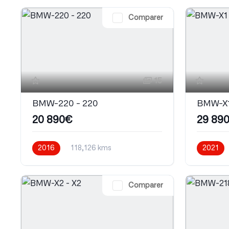
Comparer
15
BMW-220 - 220
BMW-X1
20 890€
29 89
2016
118,126 kms
2021
Automatique
Diesel
Automati
Comparer