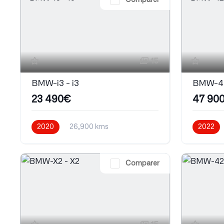
Comparer
15
BMW-i3 - i3
BMW-42
23 490€
47 90
2020
26,900 kms
2022
Automatique
Electrique
Automati
Comparer