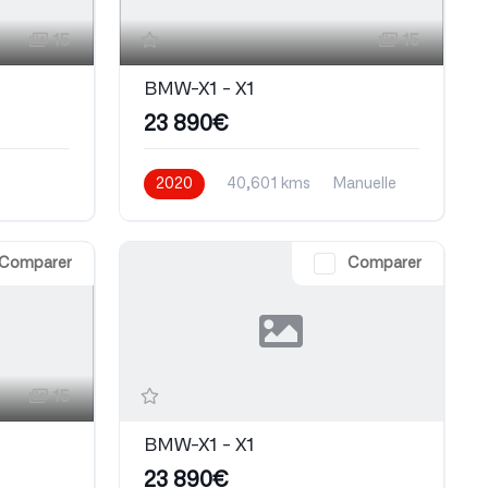
15
15
BMW-X1 - X1
23 890€
2020
40,601 kms
Manuelle
Essence
Comparer
Comparer
15
BMW-X1 - X1
23 890€