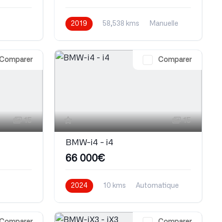
2019
58,538 kms
Manuelle
Essence
Comparer
Comparer
15
15
BMW-i4 - i4
66 000€
2024
10 kms
Automatique
Electrique