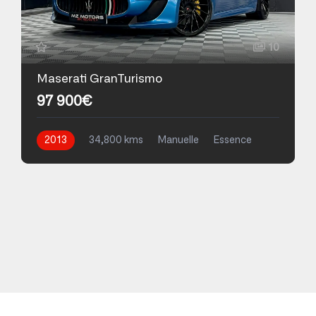
10
Maserati GranTurismo
97 900€
2013
34,800 kms
Manuelle
Essence