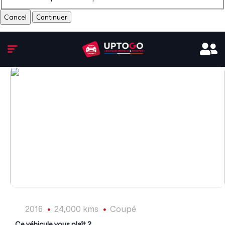
Cancel
1
/
15
2016
24,000 kms
Coupé
Ce véhicule vous plaît ?