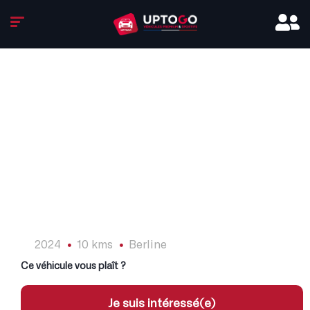
1
/
15
2024
10 kms
Berline
Ce véhicule vous plaît ?
Je suis intéressé(e)