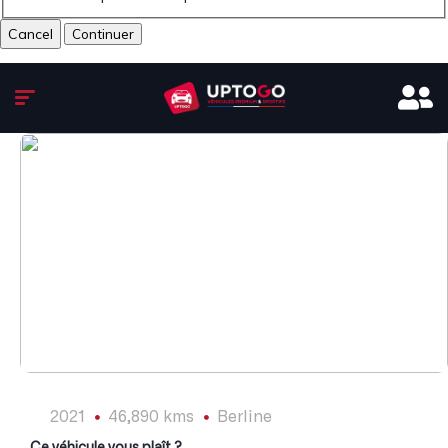
Cancel
1
/
15
2021
46,890 kms
Berline
Ce véhicule vous plaît ?