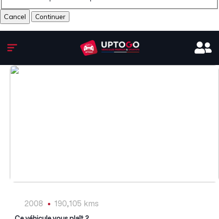
Cancel
1
/
8
2008
190,105 kms
Ce véhicule vous plaît ?