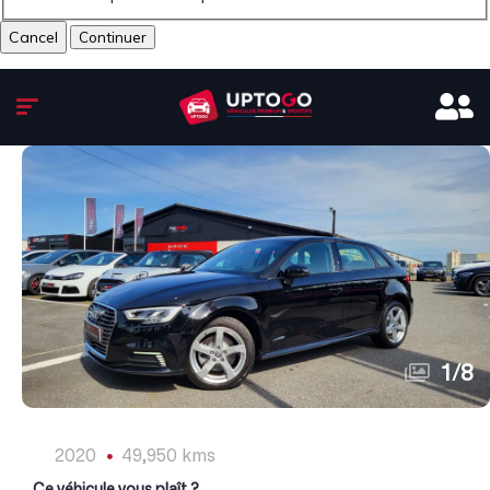
Cancel
1
/
8
2020
49,950 kms
Ce véhicule vous plaît ?