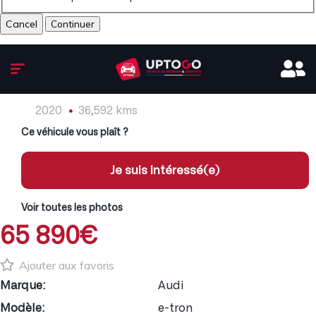
Cancel
2020
36,592 kms
Ce véhicule vous plaît ?
Je suis intéressé(e)
Voir toutes les photos
65 890€
Ajouter aux favoris
Marque:
Audi
Modèle:
e-tron