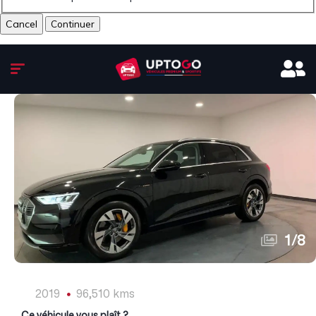
Cancel
1
/
8
2019
96,510 kms
Ce véhicule vous plaît ?