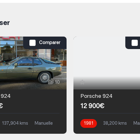
ser
Comparer
10
 924
Porsche 924
€
12 900€
137,904 kms
Manuelle
1981
38,200 kms
Ma
Essence