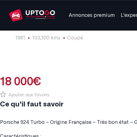
Annonces premium
L'expe
1981
103,100 kms
Coupé
18 000€
Ajouter aux favoris
Ce qu'il faut savoir
Porsche 924 Turbo – Origine Française – Très bon état – G
Caractéristiques :