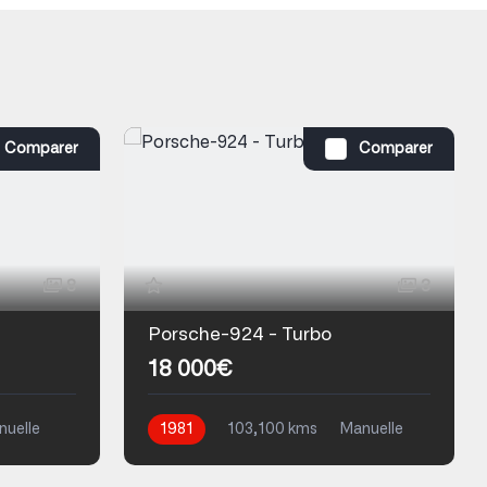
Comparer
Comparer
8
3
Porsche-924 - Turbo
18 000€
nuelle
1981
103,100 kms
Manuelle
Essence