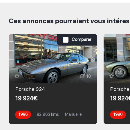
Ces annonces pourraient vous intéres
Comparer
10
Porsche 924
Porsche
19 924€
19 924
1986
82,963 kms
Manuelle
1980
Essence
Essence