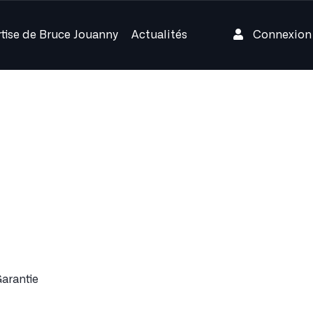
rtise de Bruce Jouanny
Actualités
Connexio
Exclusivem
Accès au
Accès aux
arantie
Réduction