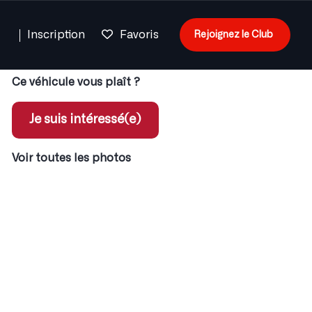
n
Inscription
Favoris
Rejoignez le Club
Ce véhicule vous plaît ?
Je suis intéressé(e)
Voir toutes les photos
ent pour les membres
x coordonnées des annonces
 jeux concours
s sur services partenaires