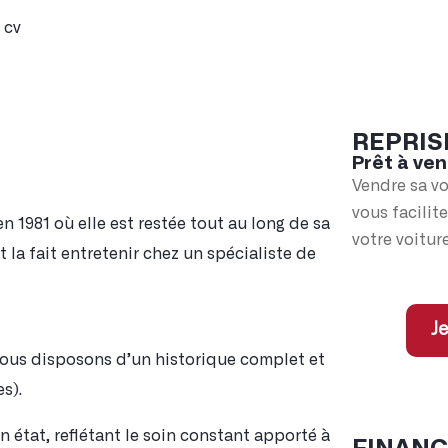
 cv
REPRIS
Prêt à ven
Vendre sa vo
vous facilit
n 1981 où elle est restée tout au long de sa
votre voiture
et la fait entretenir chez un spécialiste de
Je
 Nous disposons d’un historique complet et
s).
n état, reflétant le soin constant apporté à