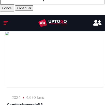
Cancel
1
/
15
2024
4,690 kms
Ce véhicule vous plaît ?