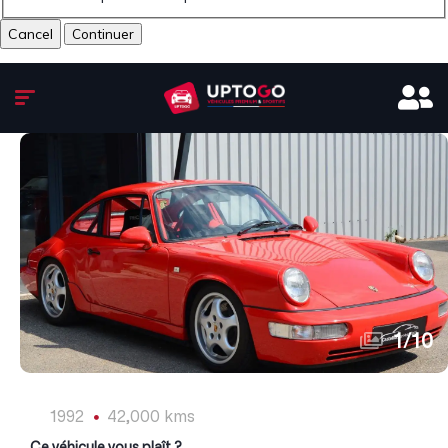
Cancel
1
/
10
1992
42,000 kms
Ce véhicule vous plaît ?