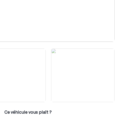
1
/
8
Ce véhicule vous plaît ?