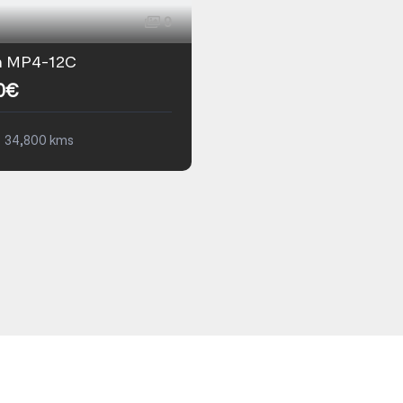
9
n MP4-12C
0€
34,800 kms
que
Essence