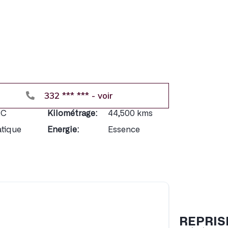
332 *** *** - voir
Exclusivem
Accès au
2C
Kilométrage:
44,500 kms
Accès aux
tique
Energie:
Essence
Réduction
REPRIS