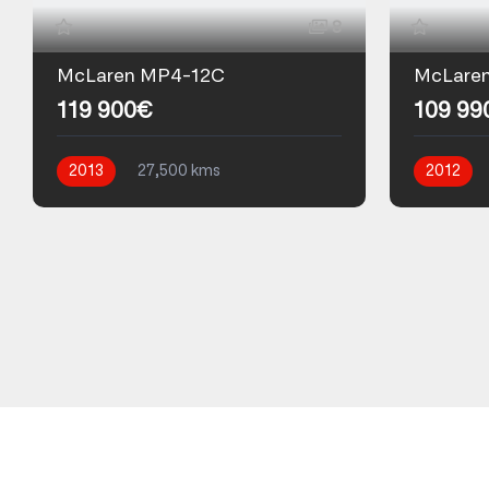
8
McLaren MP4-12C
McLare
119 900€
109 99
2013
27,500 kms
2012
Automatique
Essence
Automati