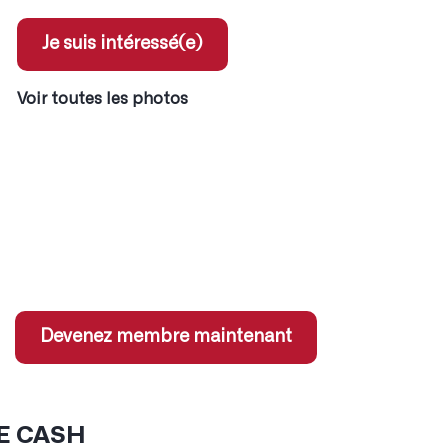
Je suis intéressé(e)
Voir toutes les photos
ent pour les membres
x coordonnées des annonces
 jeux concours
s sur services partenaires
Devenez membre maintenant
E CASH