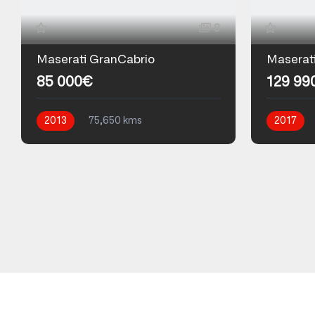
8
Maserati GranCabrio
Maserat
85 000€
129 99
2013
75,650 kms
2017
Automatique
Essence
Automati