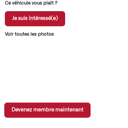
Ce véhicule vous plaît ?
Je suis intéressé(e)
Voir toutes les photos
ent pour les membres
x coordonnées des annonces
 jeux concours
s sur services partenaires
Devenez membre maintenant