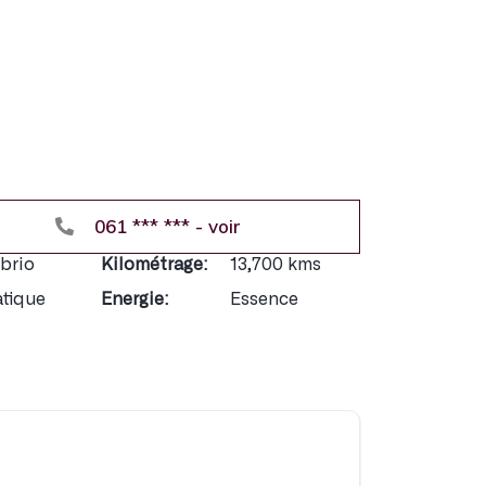
061 *** *** - voir
Exclusivem
Accès au
brio
Kilométrage:
13,700 kms
Accès aux
tique
Energie:
Essence
Réduction