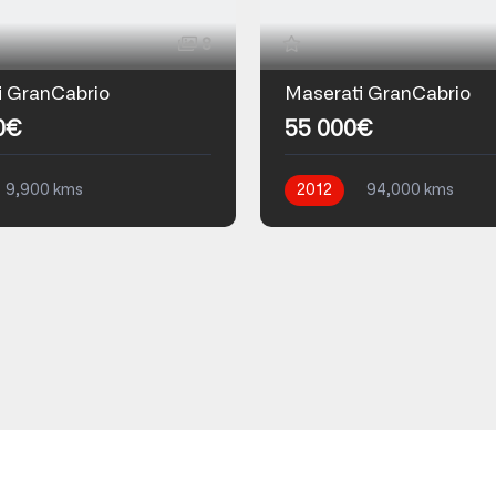
8
i GranCabrio
Maserati GranCabrio
0€
55 000€
9,900 kms
2012
94,000 kms
que
Essence
Automatique
Essence