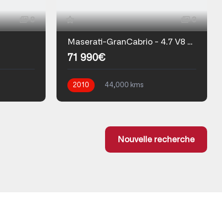
8
3
Maserati-GranCabrio - 4.7 V8 BVA 440ch
71 990€
2010
44,000 kms
Automatique
Essence
Nouvelle recherche