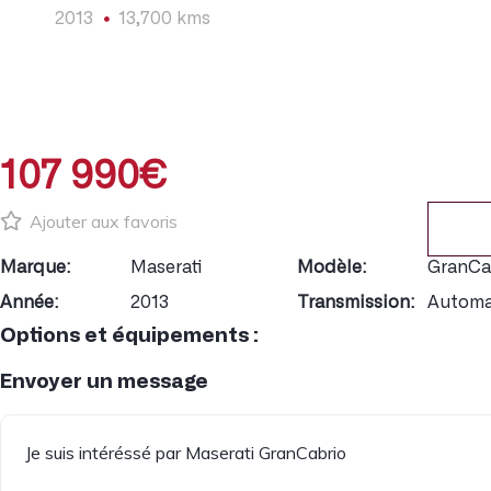
2013
13,700 kms
107 990€
Ajouter aux favoris
Marque:
Maserati
Modèle:
GranCa
Année:
2013
Transmission:
Automa
Options et équipements :
Envoyer un message