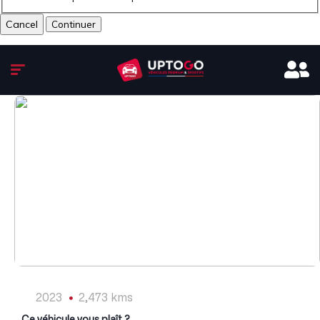
Cancel
1
/
8
2023
2,473 kms
Ce véhicule vous plaît ?