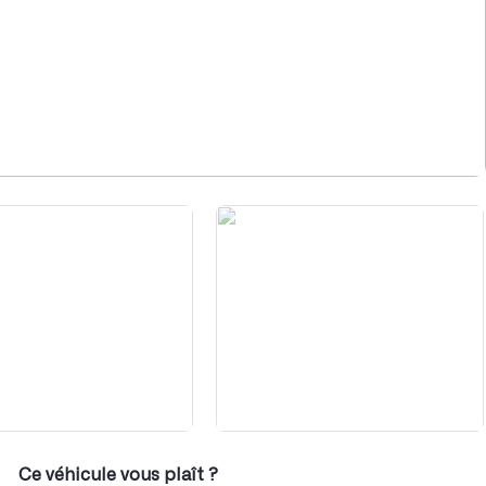
1
/
8
Ce véhicule vous plaît ?