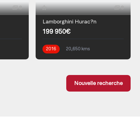
8
8
Lamborghini Hurac?n
199 950€
2016
20,650 kms
Automatique
Essence
Nouvelle recherche