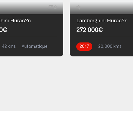
8
hini Hurac?n
Lamborghini Hurac?n
00€
272 000€
42 kms
Automatique
2017
20,000 kms
Automatique
Essence