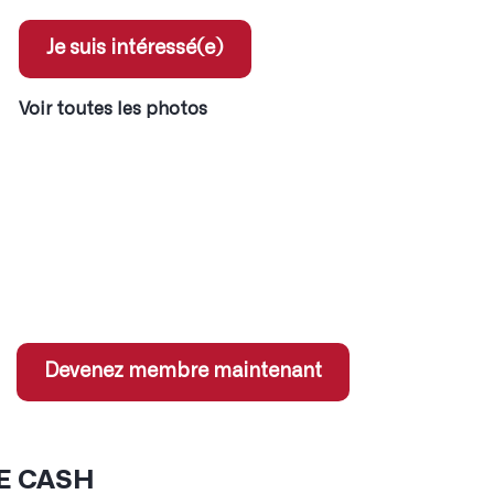
Je suis intéressé(e)
Voir toutes les photos
ent pour les membres
x coordonnées des annonces
 jeux concours
s sur services partenaires
Devenez membre maintenant
E CASH