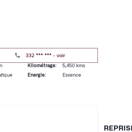
332 *** *** - voir
Exclusivem
Accès au
n
Kilométrage:
5,450 kms
Accès aux
tique
Energie:
Essence
Réduction
REPRIS