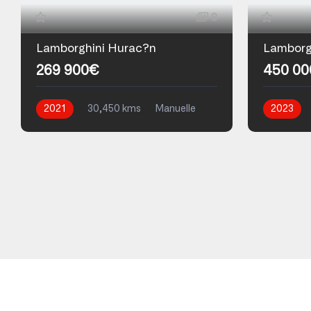
8
Lamborghini Hurac?n
Lamborg
269 900€
450 0
2021
30,450 kms
Manuelle
2023
Essence
Essence