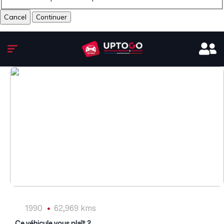
Cancel
1
/
8
1990
62,969 kms
Ce véhicule vous plaît ?