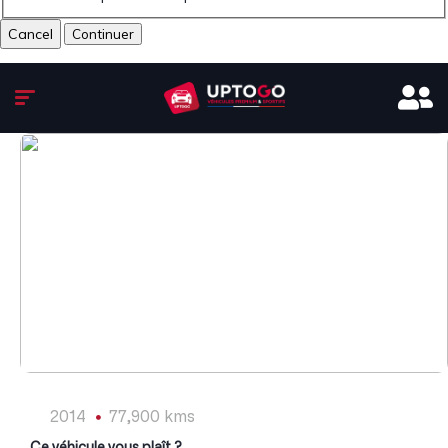
Cancel
1
/
8
2014
77,900 kms
Ce véhicule vous plaît ?