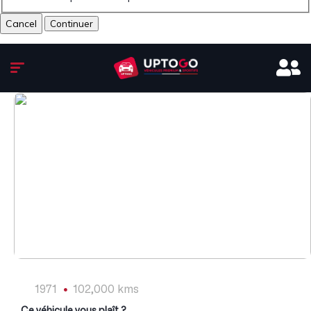
Cancel
1
/
8
1971
102,000 kms
Ce véhicule vous plaît ?