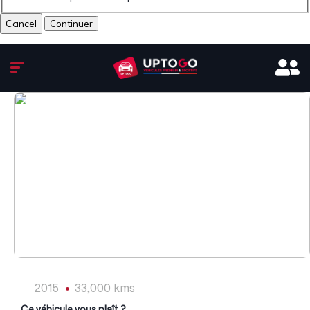
Cancel
1
/
8
2015
33,000 kms
Ce véhicule vous plaît ?