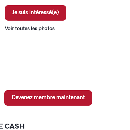
Je suis intéressé(e)
Voir toutes les photos
ent pour les membres
x coordonnées des annonces
 jeux concours
s sur services partenaires
Devenez membre maintenant
E CASH