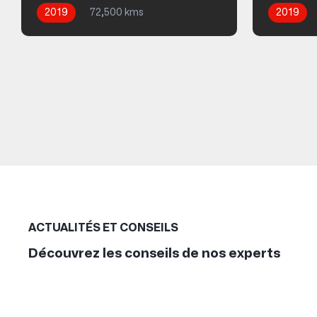
2019
72,500 kms
2019
Automatique
Diesel
Automati