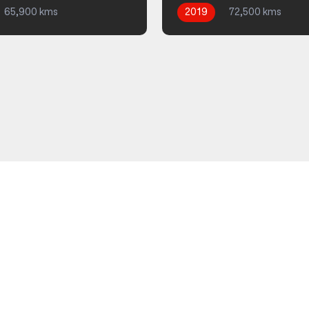
65,900 kms
2019
72,500 kms
que
Diesel
Automatique
Diesel