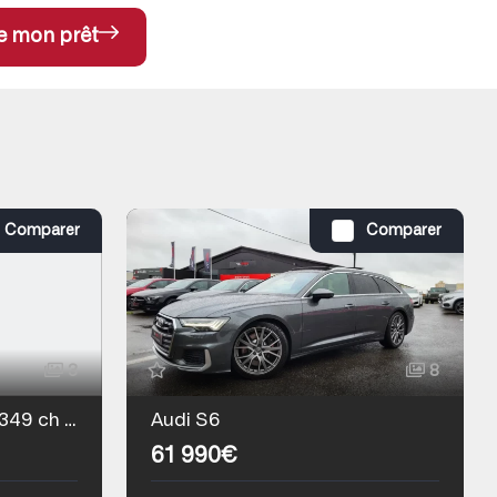
e mon prêt
Comparer
Comparer
3
8
Audi-S6 - Avant 56 TDI 349 ch Quattro Tiptronic 8
Audi S6
61 990€