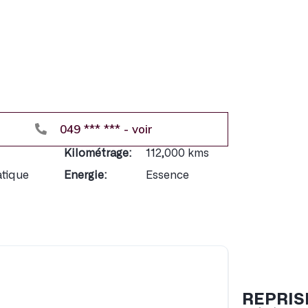
049 *** *** - voir
Exclusivem
Accès au
Kilométrage:
112,000 kms
Accès aux
tique
Energie:
Essence
Réduction
REPRIS