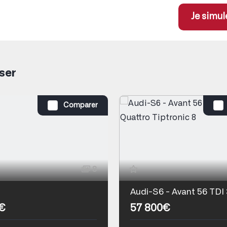
Je simul
ser
Comparer
8
€
57 800€