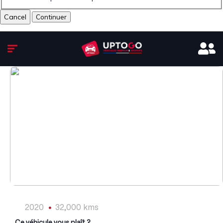
Cancel
1
/
8
2020
32,000 kms
Ce véhicule vous plaît ?