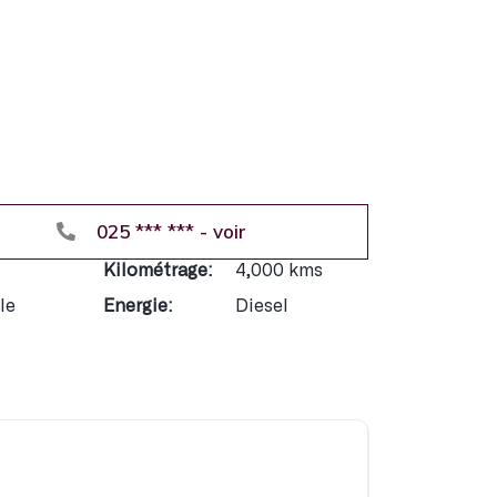
025 *** *** - voir
Exclusivem
Accès au
Kilométrage:
4,000 kms
Accès aux
le
Energie:
Diesel
Réduction