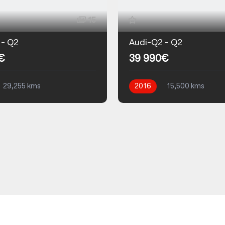
15
 - Q2
Audi-Q2 - Q2
€
39 990€
29,255 kms
2016
15,500 kms
que
Essence
Automatique
Essence