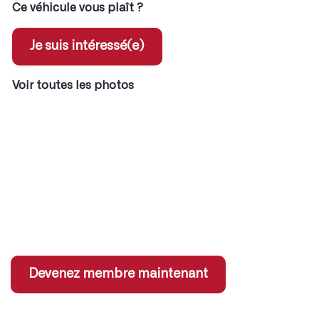
Ce véhicule vous plaît ?
Je suis intéressé(e)
Voir toutes les photos
ent pour les membres
x coordonnées des annonces
 jeux concours
s sur services partenaires
Devenez membre maintenant