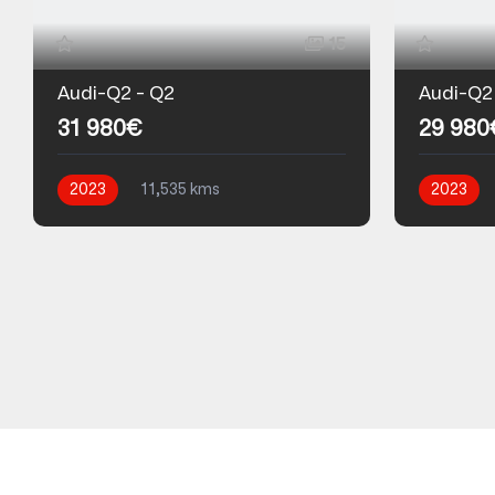
15
Audi-Q2 - Q2
Audi-Q2
31 980€
29 980
2023
11,535 kms
2023
Automatique
Essence
Automati