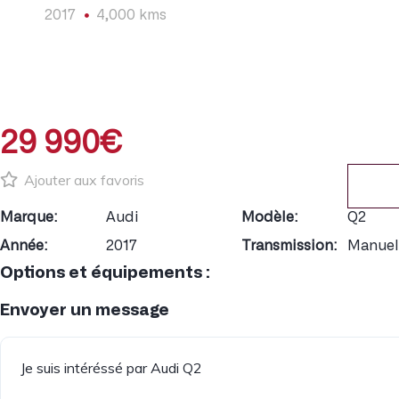
2017
4,000 kms
29 990€
Ajouter aux favoris
Marque:
Audi
Modèle:
Q2
Année:
2017
Transmission:
Manuel
Options et équipements :
Envoyer un message