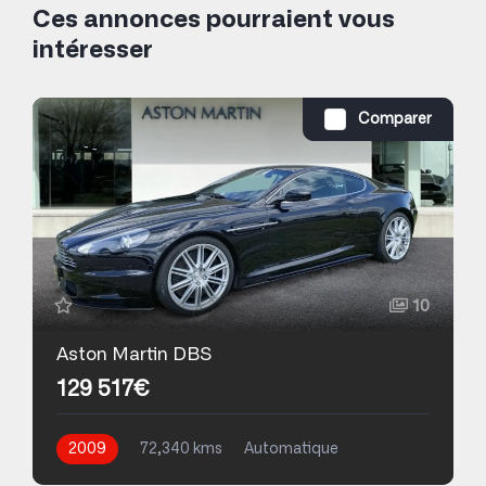
Ces annonces pourraient vous
intéresser
Comparer
10
Aston Martin DBS
129 517€
2009
72,340 kms
Automatique
Essence