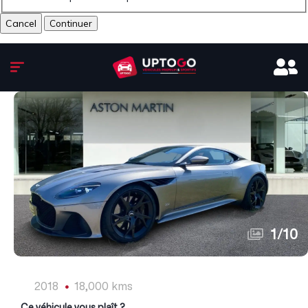
Cancel
1
/
10
2018
18,000 kms
Ce véhicule vous plaît ?