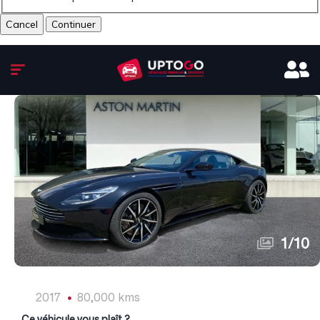
Cancel
1
/
10
2017
80,000 kms
Ce véhicule vous plaît ?