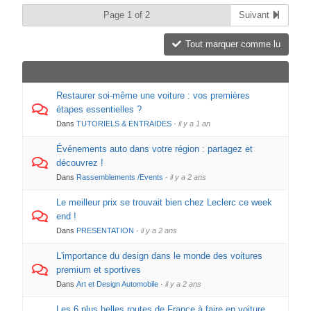
Page 1 of 2
Suivant
Tout marquer comme lu
Restaurer soi-même une voiture : vos premières
étapes essentielles ?
Dans
TUTORIELS & ENTRAIDES
·
il y a 1 an
Événements auto dans votre région : partagez et
découvrez !
Dans
Rassemblements /Events
·
il y a 2 ans
Le meilleur prix se trouvait bien chez Leclerc ce week
end !
Dans
PRESENTATION
·
il y a 2 ans
L'importance du design dans le monde des voitures
premium et sportives
Dans
Art et Design Automobile
·
il y a 2 ans
Les 6 plus belles routes de France à faire en voiture