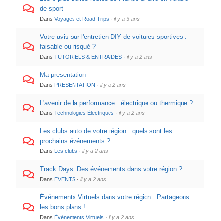
de sport
Dans
Voyages et Road Trips
·
il y a 3 ans
Votre avis sur l'entretien DIY de voitures sportives :
faisable ou risqué ?
Dans
TUTORIELS & ENTRAIDES
·
il y a 2 ans
Ma presentation
Dans
PRESENTATION
·
il y a 2 ans
L'avenir de la performance : électrique ou thermique ?
Dans
Technologies Électriques
·
il y a 2 ans
Les clubs auto de votre région : quels sont les
prochains événements ?
Dans
Les clubs
·
il y a 2 ans
Track Days: Des événements dans votre région ?
Dans
EVENTS
·
il y a 2 ans
Événements Virtuels dans votre région : Partageons
les bons plans !
Dans
Événements Virtuels
·
il y a 2 ans