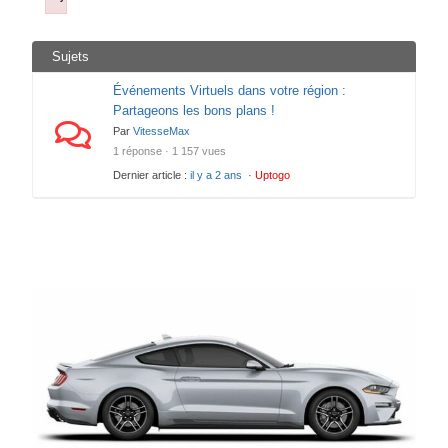
Failed to load plugin url: https://uptogo.fr/wp-includes/js/tin
Sujets
Événements Virtuels dans votre région :
Partageons les bons plans !
Par
VitesseMax
1 réponse · 1 157 vues
Dernier article :
il y a 2 ans
·
Uptogo