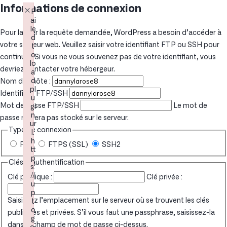
×
Informations de connexion
F
ai
le
Pour lancer la requête demandée, WordPress a besoin d’accéder à
d
votre serveur web. Veuillez saisir votre identifiant FTP ou SSH pour
t
o
continuer. Si vous ne vous souvenez pas de votre identifiant, vous
lo
devriez contacter votre hébergeur.
a
d
Nom de l’hôte :
pl
Identifiant FTP/SSH
u
Mot de passe FTP/SSH
Le mot de
gi
n
passe ne sera pas stocké sur le serveur.
ur
Type de connexion
l:
h
FTP
FTPS (SSL)
SSH2
tt
p
Clés d’authentification
s:
//
Clé publique :
Clé privée :
u
p
Saisissez l’emplacement sur le serveur où se trouvent les clés
t
o
publiques et privées. S’il vous faut une passphrase, saisissez-la
g
dans le champ de mot de passe ci-dessus.