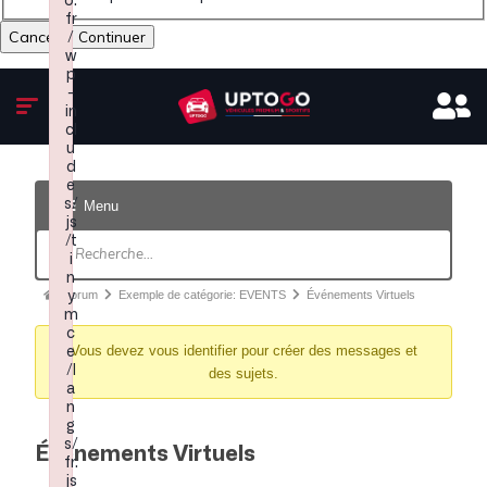
o.
fr
Cancel
/
w
p
-
in
cl
u
d
e
s/
Menu
js
/t
i
n
Forum
Exemple de catégorie: EVENTS
Événements Virtuels
y
m
c
Vous devez vous identifier pour créer des messages et
e
/l
des sujets.
a
n
g
s/
Événements Virtuels
fr.
js