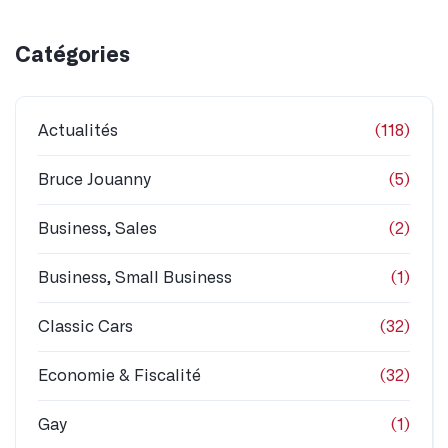
de 1 000 euros, pose comprise, tandis que chez
Porsche, il faut compter 1 300 euros, avec la pose en
supplément. Cependant, pas d’inquiétude pour les
puristes cherchant à préserver l’authenticité de leur
véhicule, car les écrans peuvent être retirés avant la
revente.
La tendance des écrans dans les voitures de
collection prend de l’ampleur, offrant aux passionnés
le meilleur des deux mondes. Porsche et des
entreprises comme R-Fit ouvrent la voie à une
expérience de conduite qui marie l’histoire et la
modernité, faisant de chaque trajet une escapade à
travers le temps, tout en restant connecté au présent.
Précédent
Suivant