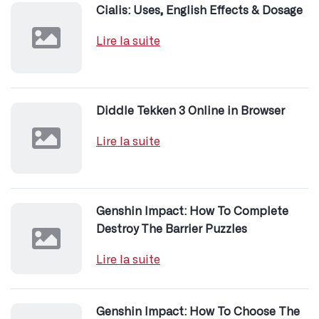
Business, Small Business
(1)
Classic Cars
(32)
Economie & Fiscalité
(32)
Gay
(1)
Guides
(38)
Insolites
(87)
Lifestyle
(53)
Mature
(1)
Rimming
(1)