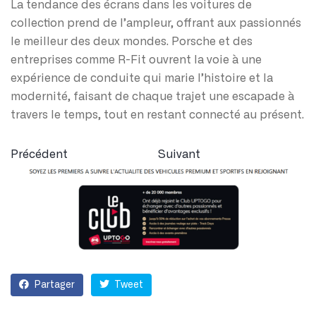
La nécessité croissante de connectivité a inspiré des
entreprises comme R-Fit à concevoir des écrans
adaptables pour les voitures anciennes. Ces écrans,
ajoutés à la gamme de kits de modernisation de R-Fit,
transforment l’expérience de conduite en offrant des
informations essentielles telles que le niveau de
charge, la consommation et la récupération d’énergie
lors du freinage.
L’installation d’écrans modernes dans des voitures
anciennes n’est pas sans défis. Les protocoles de
communication, élaborés en partenariat avec la start-
up berlinoise Incari, permettent cette transition fluide
vers le numérique.
Cette modernisation des voitures anciennes a bien
sûr un coût. Chez R-Fit, le prix s’élève à un peu moins