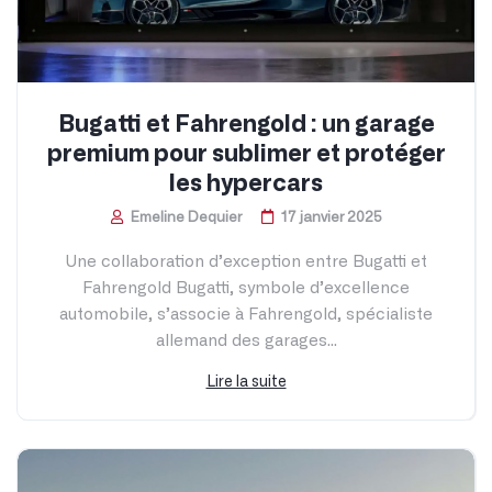
Comment des Français transforment
des supercars pour la conduite sur
glace
Emeline Dequier
12 février 2025
Chaque année, la société française Lapland
IceDriving propose de conduire sur glace et installe
son terrain de jeu...
Lire la suite