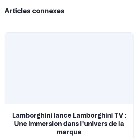
Genshin Impact: How To Complete
Destroy The Barrier Puzzles
Lire la suite
Genshin Impact: How To Choose The
Best Artifacts
Lire la suite
Lire tous les articles
Recherche par mots-clés
Anime game patch notes
Anime game reviews