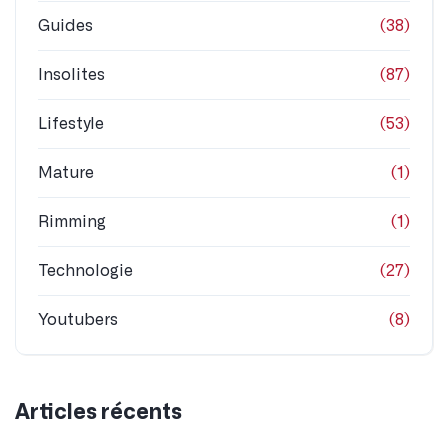
Partager
Tweet
Catégories
Actualités
(118)
Bruce Jouanny
(5)
Business, Sales
(2)