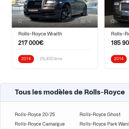
10
Rolls-Royce Wraith
Rolls-R
217 000€
185 9
2014
29,400 kms
2014
Automatique
Essence
Automati
Tous les modèles de Rolls-Royce
Rolls-Royce 20/25
Rolls-Royce Ghost
Rolls-Royce Camargue
Rolls-Royce Park War