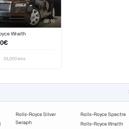
10
oyce Wraith
00€
33,000 kms
que
Essence
Rolls-Royce Silver
Rolls-Royce Spectre
Seraph
d
Rolls-Royce Wraith