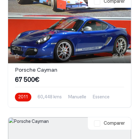
Comparer
10
Porsche Cayman
67 500€
2011
60,448 kms
Manuelle
Essence
Comparer