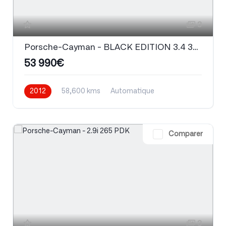
3
Porsche-Cayman - BLACK EDITION 3.4 330CH PDK NÂ°111/500
53 990€
2012
58,600 kms
Automatique
Essence
Comparer
3