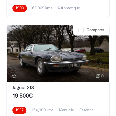
1990
62,969 kms
Automatique
Essence
Comparer
8
Jaguar XJS
19 500€
1987
154,900 kms
Manuelle
Essence