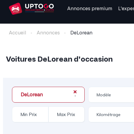
Annonces premium
L'expe
Accueil
Annonces
DeLorean
Voitures DeLorean d'occasion
DeLorean