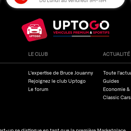
Du Lundi au Vendredi 9H-19H
LE CLUB
ACTUALITÉ
L'expertise de Bruce Jouanny
Toute l'actu
Rejoignez le club Uptogo
Guides
Le forum
Economie & 
Classic Cars
rt-up se distingue en tant que la première Marketplace