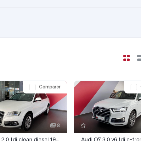
Comparer
8
Audi Q5 2.0 tdi clean diesel 190 quattro Advanced s tronic 7