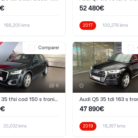
0€
52 480€
166,200 kms
2017
100,276 kms
que
Diesel
Automatique
Hybride
Comparer
8
Audi Q2 35 tfsi cod 150 s tronic 7 S line
0€
47 890€
20,032 kms
2019
19,357 kms
que
Essence
Automatique
Diesel