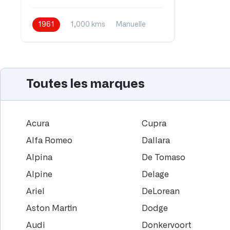
1961
1,000 kms
Manuelle
Essence
Toutes les marques
Acura
Cupra
Alfa Romeo
Dallara
Alpina
De Tomaso
Alpine
Delage
Ariel
DeLorean
Aston Martin
Dodge
Audi
Donkervoort