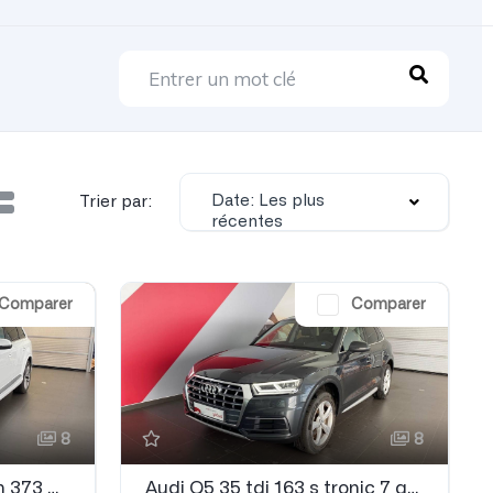
Date: Les plus
Trier par:
récentes
Comparer
Comparer
8
8
Audi Q7 3.0 v6 tdi e-tron 373 tiptronic 8 quattro 5pl Avus extended
Audi Q5 35 tdi 163 s tronic 7 quattro Avus