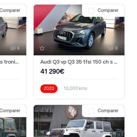
Comparer
Comparer
8
8
Audi Q2 35 tfsi cod 150 s tronic 7 Midnight series
Audi Q3 vp Q3 35 tfsi 150 ch s tronic 7 S line
41 290€
2020
10,000 kms
Automatique
Essence
Comparer
Comparer