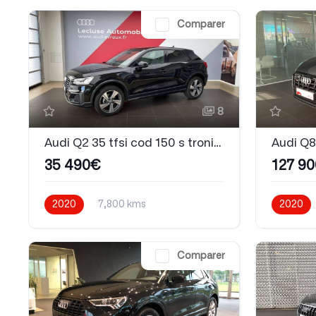
Comparer
8
Audi Q2 35 tfsi cod 150 s tronic 7 Design luxe
35 490€
127 9
2020
7,800 kms
2020
Automatique
Essence
Automati
Comparer