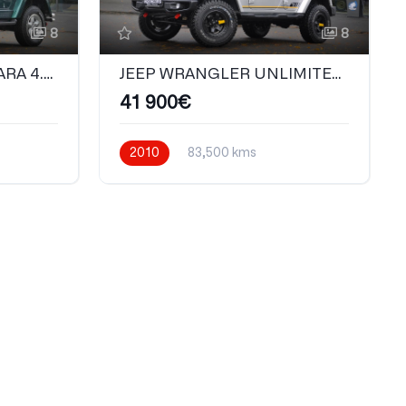
8
8
JEEP WRANGLER SAHARA 4.0 BVM 5
JEEP WRANGLER UNLIMITED 3.8 V6 SAHARA
41 900€
2010
83,500 kms
Automatique
Essence