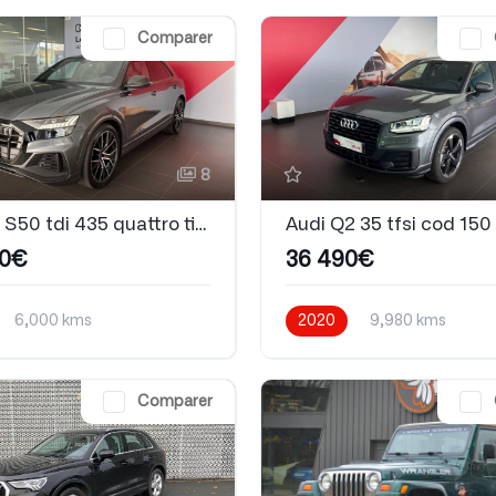
Comparer
8
Audi Q8 S50 tdi 435 quattro tiptronic 8
00€
36 490€
6,000 kms
2020
9,980 kms
que
Diesel
Automatique
Essence
Comparer