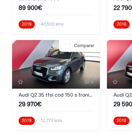
89 900€
22 79
2019
40,500 kms
2016
Automatique
Essence
Automati
Comparer
8
Audi Q2 35 tfsi cod 150 s tronic 7 S line
29 970€
29 59
2019
12,773 kms
2018
Automatique
Essence
Automati