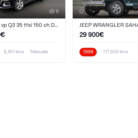
8
Audi Q3 vp Q3 35 tfsi 150 ch Design luxe
0€
29 900€
8,451 kms
Manuelle
1999
117,500 kms
Manuelle
Essence