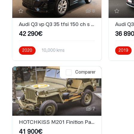
8
Audi Q3 vp Q3 35 tfsi 150 ch s tronic 7 S line
42 290€
36 89
2020
10,000 kms
2019
Automatique
Essence
Essence
Comparer
7
HOTCHKISS M201 Finition Pack US
41 900€