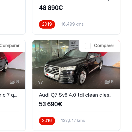
48 890€
2019
16,499 kms
Automatique
Diesel
Comparer
Comparer
8
8
Audi Q5 35 tdi 163 s tronic 7 quattro Avus
Audi Q7 Sv8 4.0 tdi clean diesel 435 tiptronic 8 quattro 7pl
53 690€
2016
137,017 kms
Automatique
Diesel